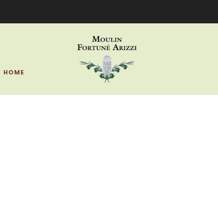
outique du Domaine Sera Fermée le 14 Juillet pour la Fête Nation
HOME