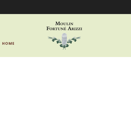
outique du Domaine Sera Fermée le 14 Juillet pour la Fête Nation
HOME